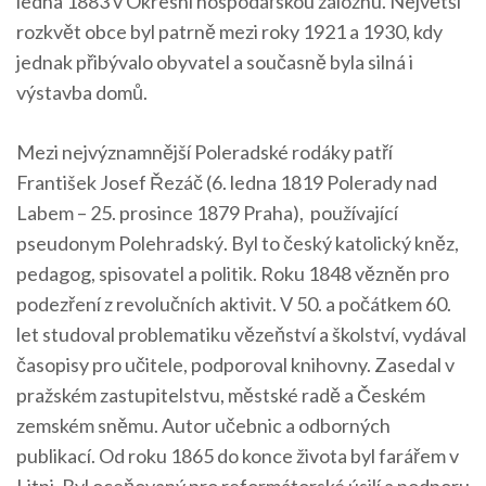
ledna 1883 v Okresní hospodářskou záložnu. Největší
rozkvět obce byl patrně mezi roky 1921 a 1930, kdy
jednak přibývalo obyvatel a současně byla silná i
výstavba domů.
Mezi nejvýznamnější Poleradské rodáky patří
František Josef Řezáč (6. ledna 1819 Polerady nad
Labem – 25. prosince 1879 Praha), používající
pseudonym Polehradský. Byl to český katolický kněz,
pedagog, spisovatel a politik. Roku 1848 vězněn pro
podezření z revolučních aktivit. V 50. a počátkem 60.
let studoval problematiku vězeňství a školství, vydával
časopisy pro učitele, podporoval knihovny. Zasedal v
pražském zastupitelstvu, městské radě a Českém
zemském sněmu. Autor učebnic a odborných
publikací. Od roku 1865 do konce života byl farářem v