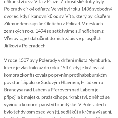
děkanství u sv. Víta v Praze. Za husitské doby byly
Polerady církvi odňaty. Ve vsi byl roku 1436 svobodný
dvorec, kdysi kanovníků od sv. Víta, který byl císařem
Zikmundem zapsán Oldřichu z Polirad. V deskách
zemských roku 1494 se setkáváme s Jindřichem z
Vřesovic, jež dal učinit do nich zápis ve prospěch
Jiříkovi v Poleradech.
V roce 1507 byly Polerady v držení města Nymburka,
které je vlastnilo až do roku 1547, kdy je královská
komora zkonfiskovala po prvním protihabsburském
povstání. Spolu se Sudovým Hlavnem, Hrádkem u
Brandýsa nad Labem a Přerovem nad Labem je
připojila k majetku pražského purkrabství, z něhož se
vyvinulo komorní panství brandýské. V Poleradech
bylo tehdy osm osedlých (tj. sedláků) a krčma výsadní,