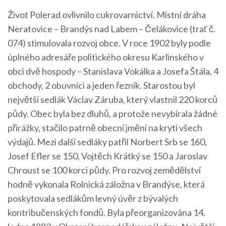
Život Polerad ovlivnilo cukrovarnictví. Místní dráha
Neratovice – Brandýs nad Labem – Čelákovice (trať č.
074) stimulovala rozvoj obce. V roce 1902 byly podle
úplného adresáře politického okresu Karlinského v
obci dvě hospody – Stanislava Vokálka a Josefa Štála, 4
obchody, 2 obuvníci a jeden řezník. Starostou byl
největší sedlák Václav Záruba, který vlastnil 220 korců
půdy. Obec byla bez dluhů, a protože nevybírala žádné
přirážky, stačilo patrně obecní jmění na krytí všech
výdajů. Mezi další sedláky patřil Norbert Srb se 160,
Josef Efler se 150, Vojtěch Krátký se 150 a Jaroslav
Chroust se 100 korci půdy. Pro rozvoj zemědělství
hodně vykonala Rolnická záložna v Brandýse, která
poskytovala sedlákům levný úvěr z bývalých
kontribučenských fondů. Byla přeorganizována 14.