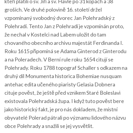
kteří platili o sv. Jiří a sv. Havle po 31 kopách a 38
groších. Ve druhé polovině 16. století držel
vzpomínaný svobodný dvorec Jan Polehradský z
Polehradí. Tento Jan z Polehradí je vzpomínán proto,
že nechal v Kostelci nad Labem uložit do tam
chovaného obecního archivu majestát Ferdinanda I.
Roku 1615 připomíná se Adama Ginterod z Ginterodu
a na Poleradech. V Berní rule roku 1654 citují se
Polehrady. Roku 1788 topograf Schaller s odkazem na
druhý díl Monumenta historica Bohemiae nusquam
antehac edita učeného piaristy Gelasia Dobnera
cituje pověst, že ještě před vznikem Staré Boleslavi
existovala Polehradská župa. I když tuto pověst bere
jako historický fakt, je pro nás dokladem, že místní
obyvatelé Polerad pátrali po významu lidového názvu
obce Polehrady a snažili se jej vysvětlit.