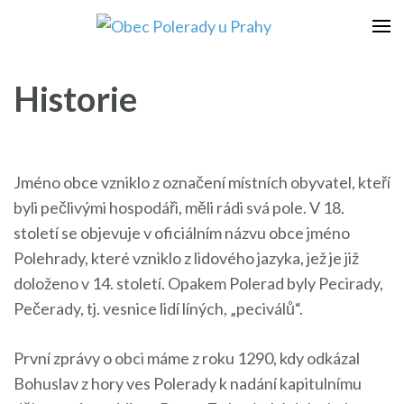
Přeskočit
na
Obec Polerady u Prahy
obsah
Historie
(stiskněte
Enter)
Jméno obce vzniklo z označení místních obyvatel, kteří
byli pečlivými hospodáři, měli rádi svá pole. V 18.
století se objevuje v oficiálním názvu obce jméno
Polehrady, které vzniklo z lidového jazyka, jež je již
doloženo v 14. století. Opakem Polerad byly Pecirady,
Pečerady, tj. vesnice lidí líných, „peciválů“.
První zprávy o obci máme z roku 1290, kdy odkázal
Bohuslav z hory ves Polerady k nadání kapitulnímu