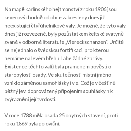
Na mapě karlínského hejtmanství z roku 1906 jsou
severovýchodně od obce zakresleny dnes již
neexistující čtyřúhelníkové valy. Je možné, že tyto valy,
dnes již rozvezené, byly pozůstatkem keltské svatyně
zvané v odborné literatuře „Viereckschanzen“. Určitě
se nejednalo o švédskou fortifikaci, pro kterou
nemáme na levém břehu Labe žádné zprávy.
Existence těchto valů byla pramenem pověsti o
starobylosti osady. Ve skutečnosti místní jméno
vzniklo záměnou samohlásky i v e. Což je v češtině
běžný jev, doprovázený připojením souhlásky h k
zvýraznění její tvrdosti.
V roce 1788 měla osada 25 obytných stavení, proti
roku 1869 byla poloviční.