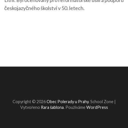
Litni. Byl oceňovaný pro reformátorské úsilí a podporu
českojazyčného školství v 50. letech.
Copyright © 2026
Obec Polerady u Prahy
.
School Zone |
Vytvořeno
Rara šablona
. Používáme
WordPress