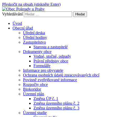
Přeskočit na obsah (stiskněte Enter)
Vyhledávání
Obec Polerady u Prahy
Úvod
Obecní úřad
Úřední deska
Úřední hodiny
Zastupitelstvo
Starosta a zastupitelé
Dokumenty obce
Vodné, stočné, odpady
Právní předpisy obce
Formuláře
Informace pro obyvatele
Ochrana osobních údajů zpracovávaných obcí
Povinně zveřejňované informace
Rozpočty obce
Biokoridor
Územní plán
Změna ÚP č. 1
Změna územního plánu č. 2
Změna územního plánu č. 3
Územní studie