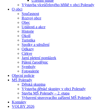
Územní studie
Výstavba víceúčelového hřiště v obci Polerady
O obci
Současnost
Rozvoj obce
Obec
Události a akce
Historie
Okolí
Turistika
Spolky a sdružení
Odkazy
Církve
Jarní pletení pomlázek
Pálení čarodějnic
Symboly
Fotogalerie
Obecní policie
MŠ Polerady
Dětská skupina
Výstavba dětské skupiny v obci Polerady
Stavba MŠ Polerady – 2. etapa
Vybavení stravovacího zařízení MŠ Polerady
Kontakty
VOLBY 2026