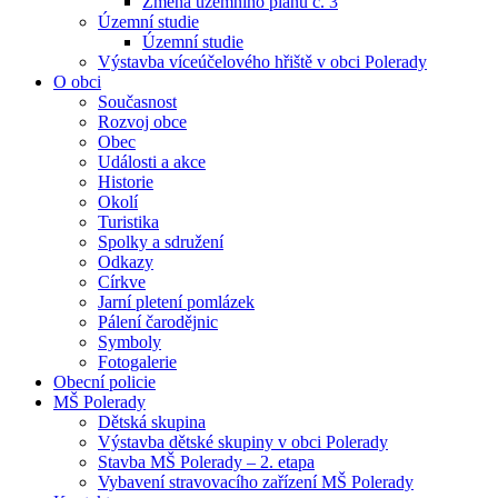
Změna územního plánu č. 3
Územní studie
Územní studie
Výstavba víceúčelového hřiště v obci Polerady
O obci
Současnost
Rozvoj obce
Obec
Události a akce
Historie
Okolí
Turistika
Spolky a sdružení
Odkazy
Církve
Jarní pletení pomlázek
Pálení čarodějnic
Symboly
Fotogalerie
Obecní policie
MŠ Polerady
Dětská skupina
Výstavba dětské skupiny v obci Polerady
Stavba MŠ Polerady – 2. etapa
Vybavení stravovacího zařízení MŠ Polerady