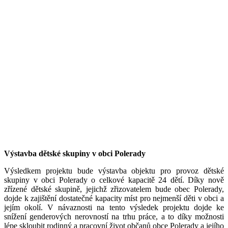
Výstavba dětské skupiny v obci Polerady
Výsledkem projektu bude výstavba objektu pro provoz dětské
skupiny v obci Polerady o celkové kapacitě 24 dětí. Díky nově
zřízené dětské skupině, jejichž zřizovatelem bude obec Polerady,
dojde k zajištění dostatečné kapacity míst pro nejmenší děti v obci a
jejím okolí. V návaznosti na tento výsledek projektu dojde ke
snížení genderových nerovností na trhu práce, a to díky možnosti
lépe skloubit rodinný a pracovní život občanů obce Polerady a jejího