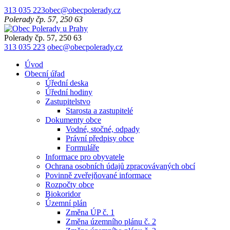
313 035 223
obec@obecpolerady.cz
Polerady čp. 57, 250 63
Polerady čp. 57, 250 63
Obec Polerady u Prahy
313 035 223
obec@obecpolerady.cz
Úvod
Obecní úřad
Úřední deska
Úřední hodiny
Zastupitelstvo
Starosta a zastupitelé
Dokumenty obce
Vodné, stočné, odpady
Právní předpisy obce
Formuláře
Informace pro obyvatele
Ochrana osobních údajů zpracovávaných obcí
Povinně zveřejňované informace
Rozpočty obce
Biokoridor
Územní plán
Změna ÚP č. 1
Změna územního plánu č. 2